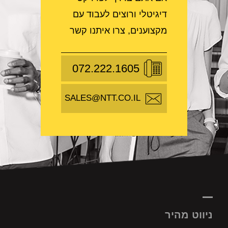
דיגיטלי ורוצים לעבוד עם
מקצוענים, צרו איתנו קשר
072.222.1605
SALES@NTT.CO.IL
ניווט מהיר