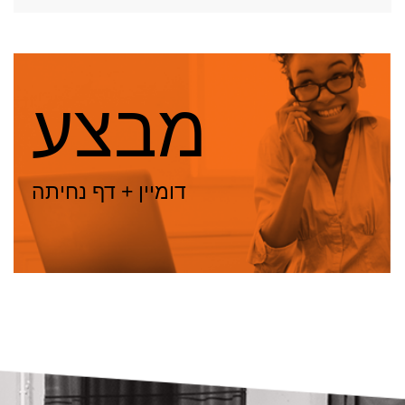
מבצע
דומיין + דף נחיתה